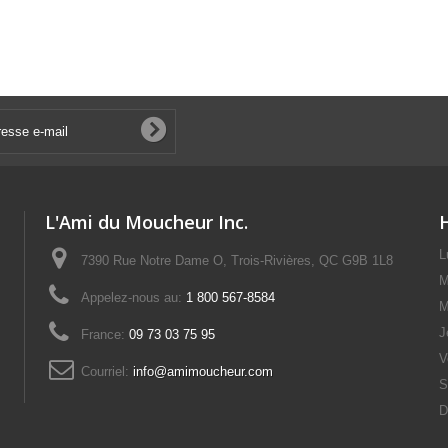
L'Ami du Moucheur Inc.
L
7390 Rue Notre Dame O, Trois-Rivières, QC G9B 1L8
M
Appelez-nous au:
1 800 567-8584
M
J
France:
09 73 03 75 95
V
Courriel:
info@amimoucheur.com
S
D