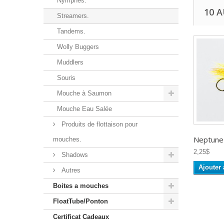
Nymphes.
10 
Streamers.
Tandems.
Wolly Buggers
Muddlers
Souris
Mouche à Saumon
Mouche Eau Salée
Produits de flottaison pour
Neptune -
mouches.
2,25$
Shadows
Ajouter 
Autres
Boites a mouches
FloatTube/Ponton
Certificat Cadeaux