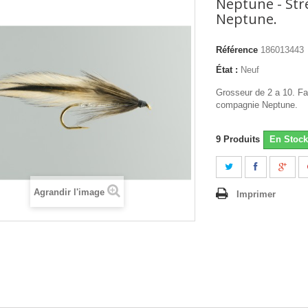
Neptune - Str
Neptune.
Référence
186013443
État :
Neuf
Grosseur de 2 a 10. Fa
compagnie Neptune.
9
Produits
En Stock
Agrandir l'image
Imprimer