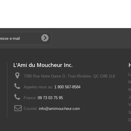
L'Ami du Moucheur Inc.
L
7390 Rue Notre Dame O, Trois-Rivières, QC G9B 1L8
M
Appelez-nous au:
1 800 567-8584
M
J
France:
09 73 03 75 95
V
Courriel:
info@amimoucheur.com
S
D