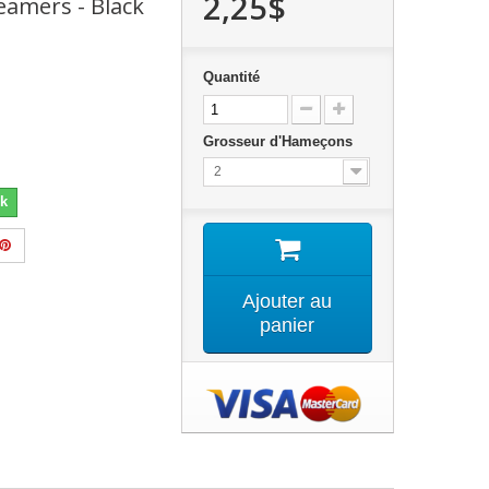
2,25$
eamers - Black
Quantité
Grosseur d'Hameçons
2
k
Ajouter au
panier