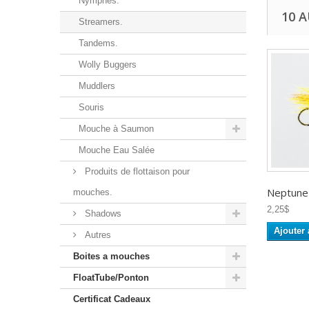
Nymphes.
10 
Streamers.
Tandems.
Wolly Buggers
Muddlers
Souris
Mouche à Saumon
Mouche Eau Salée
Produits de flottaison pour
Neptune -
mouches.
2,25$
Shadows
Ajouter 
Autres
Boites a mouches
FloatTube/Ponton
Certificat Cadeaux