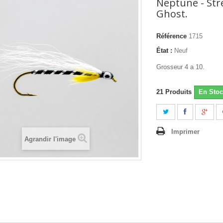
Neptune - Str
Ghost.
Référence
1715
État :
Neuf
Grosseur 4 a 10.
21
Produits
En Stoc
Imprimer
Agrandir l'image