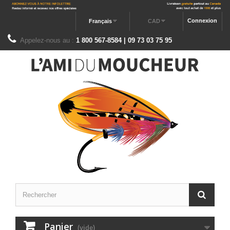
Connexion
Français
CAD
Appelez-nous au :
1 800 567-8584 | 09 73 03 75 95
Panier
(vide)