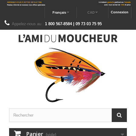
Connexion
Français
CAD
Appelez-nous au :
1 800 567-8584 | 09 73 03 75 95
Panier
(vide)