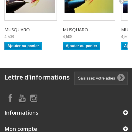
MUSQUARO...
MUSQUARO...
MUSQ
4,50$
4,50$
4,50$
Ajouter au panier
Ajouter au panier
Ajou
Lettre d'informations
Informations
Mon compte