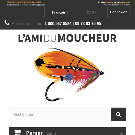
Connexion
Français
CAD
Appelez-nous au :
1 800 567-8584 | 09 73 03 75 95
Panier
(vide)