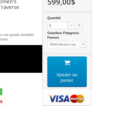
599,00$
Women's
Traverse
Quantité
Grandeur Patagonia
 une grande durabilité
Femme
pirant.
MRM (Medium reg lenght) pied 8-10
Ajouter au
panier