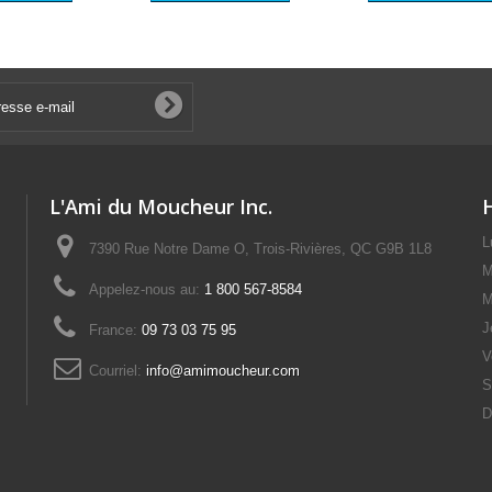
L'Ami du Moucheur Inc.
L
7390 Rue Notre Dame O, Trois-Rivières, QC G9B 1L8
M
Appelez-nous au:
1 800 567-8584
M
J
France:
09 73 03 75 95
V
Courriel:
info@amimoucheur.com
S
D