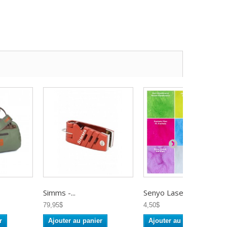
Simms -...
Senyo Laser...
79,95$
4,50$
r
Ajouter au panier
Ajouter au panier