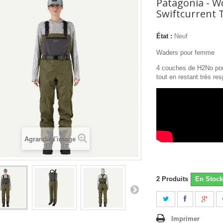
Patagonia - 
Swiftcurrent 
État :
Neuf
Waders pour femme
4 couches de H2No pour
tout en restant très res
Agrandir l'image
2
Produits
En Stock
Imprimer