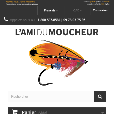
Connexion
Français
CAD
Appelez-nous au :
1 800 567-8584 | 09 73 03 75 95
Panier
(vide)