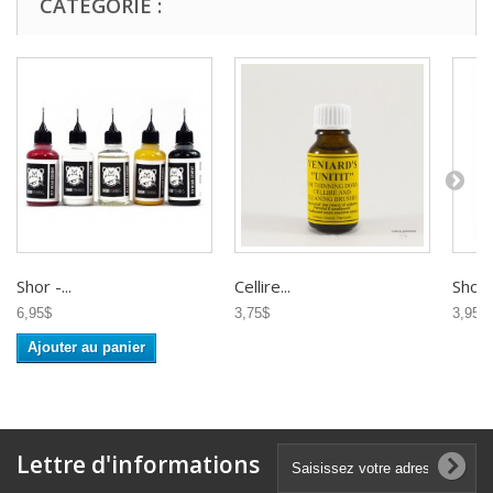
CATÉGORIE :
Shor -...
Cellire...
Shor -
6,95$
3,75$
3,95$
Ajouter au panier
Lettre d'informations