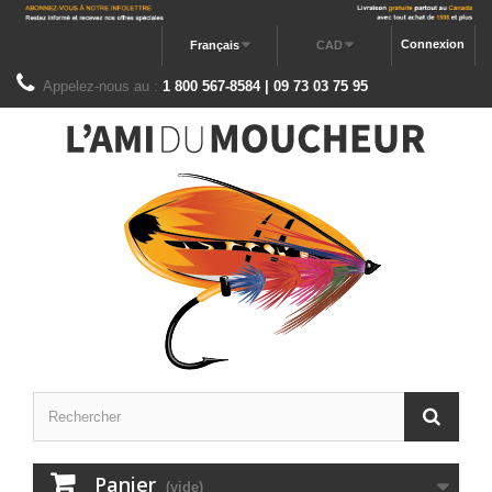
Connexion
Français
CAD
Appelez-nous au :
1 800 567-8584 | 09 73 03 75 95
Panier
(vide)