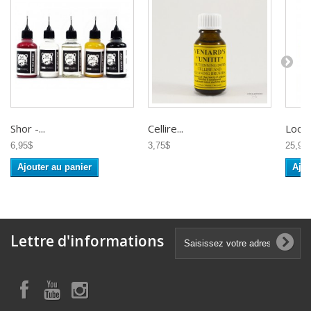
Shor -...
Cellire...
Loon 
6,95$
3,75$
25,95
Ajouter au panier
Ajou
Lettre d'informations