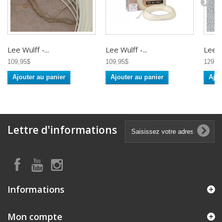
Lee Wulff -...
Lee Wulff -...
Lee Wu
109,95$
109,95$
129,9
Ajouter au panier
Ajouter au panier
Ajou
Lettre d'informations
Informations
Mon compte