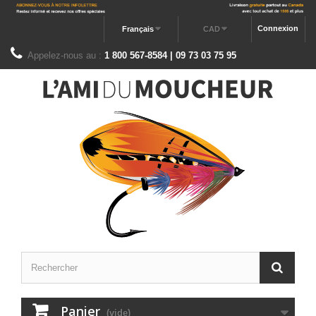
Connexion
Français
CAD
Appelez-nous au :
1 800 567-8584 | 09 73 03 75 95
Panier
(vide)