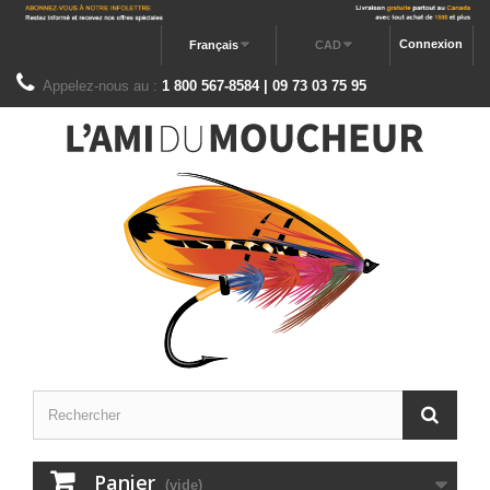
Connexion
Français
CAD
Appelez-nous au :
1 800 567-8584 | 09 73 03 75 95
Panier
(vide)