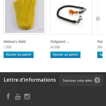
Widow's Web
Fishpond -...
Fishp
7,50$
44,95$
389,9
Ajouter au panier
Ajouter au panier
Ajou
Lettre d'informations