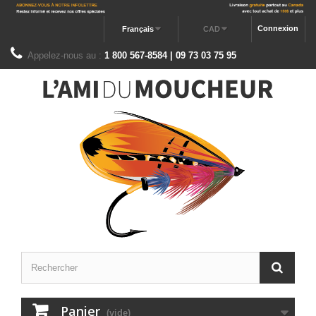
Connexion
Français
CAD
Appelez-nous au :
1 800 567-8584 | 09 73 03 75 95
Panier
(vide)