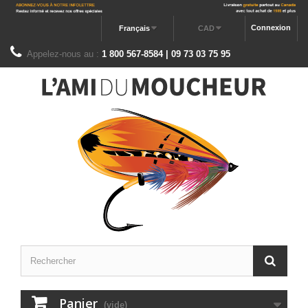
Connexion
Français
CAD
Appelez-nous au :
1 800 567-8584 | 09 73 03 75 95
Panier
(vide)