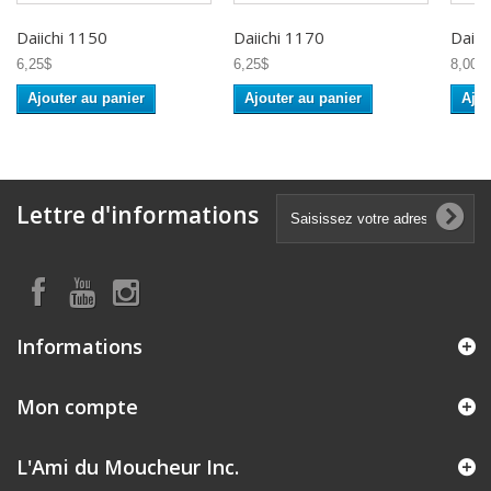
Daiichi 1150
Daiichi 1170
Daiic
6,25$
6,25$
8,00$
Ajouter au panier
Ajouter au panier
Ajou
Lettre d'informations
Informations
Mon compte
L'Ami du Moucheur Inc.