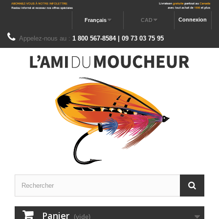
Connexion
Français
CAD
Appelez-nous au :
1 800 567-8584 | 09 73 03 75 95
Panier
(vide)