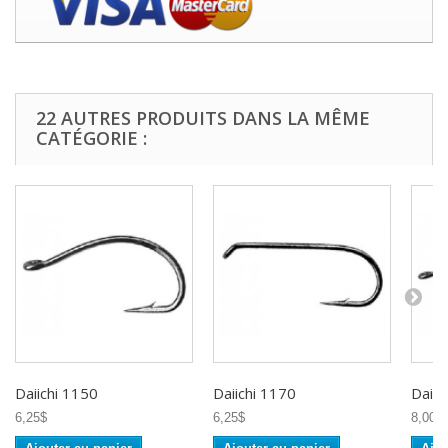
22 AUTRES PRODUITS DANS LA MÊME
CATÉGORIE :
Daiichi 1150
Daiichi 1170
Daiic
6,25$
6,25$
8,00$