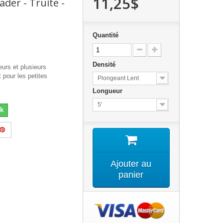
11,25$
eader - Truite -
Quantité
Densité
urs et plusieurs
 pour les petites
Plongeant Lent
Longueur
5'
k
Ajouter au
panier