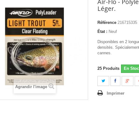
Air-Flo - Polyl
Léger.
Référence
216715335
État :
Neuf
Disponibles en 2 longue
densités. Spécialement
cannes.
25
Produits
En Stoc
Agrandir l'image
Imprimer