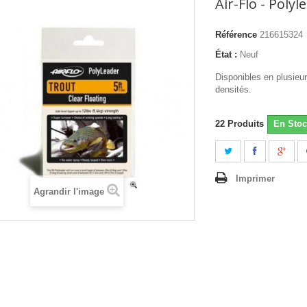
Air-Flo - Polyl
Référence
216615324
État :
Neuf
Disponibles en plusieu
densités.
22
Produits
En Stoc
Imprimer
Agrandir l'image