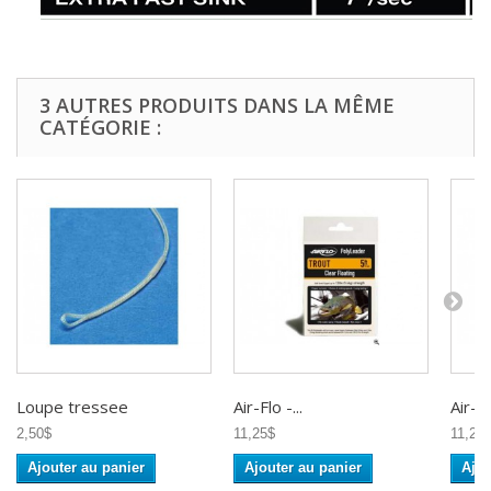
3 AUTRES PRODUITS DANS LA MÊME
CATÉGORIE :
Loupe tressee
Air-Flo -...
Air-Flo
2,50$
11,25$
11,25
Ajouter au panier
Ajouter au panier
Ajou