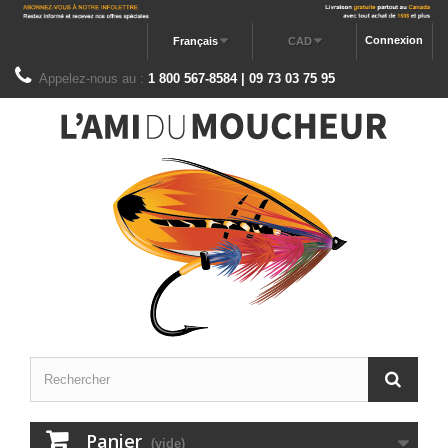
Connexion
Français
CAD
Appelez-nous au :
1 800 567-8584 | 09 73 03 75 95
Panier
(vide)