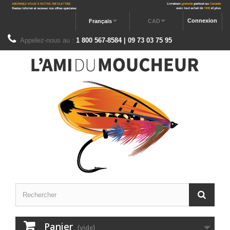
Connexion
Français
CAD
Appelez-nous au :
1 800 567-8584 | 09 73 03 75 95
Panier
(vide)