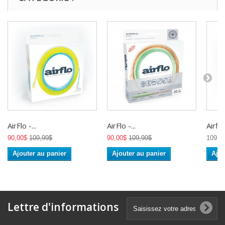
AirFlo -...
AirFlo -...
Airflo 
90,00$
109,99$
90,00$
109,99$
109,9
Ajouter au panier
Ajouter au panier
Ajou
Lettre d'informations