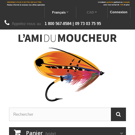
Connexion
Français
CAD
Appelez-nous au :
1 800 567-8584 | 09 73 03 75 95
Panier
(vide)