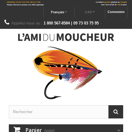
Connexion
Français
CAD
Appelez-nous au :
1 800 567-8584 | 09 73 03 75 95
Panier
(vide)