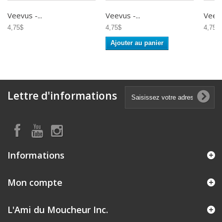
Veevus -...
Veevus -...
Veevu
4,75$
4,75$
4,75$
Ajouter au panier
Lettre d'informations
Informations
Mon compte
L'Ami du Moucheur Inc.