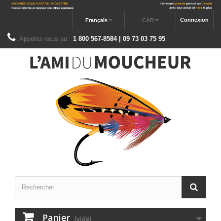
Connexion
Français
CAD
Appelez-nous au :
1 800 567-8584 | 09 73 03 75 95
Panier
(vide)