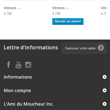
Veevus -...
Veevus -...
Veevu
4,75$
4,75$
4,75$
Ajouter au panier
Lettre d'informations
Informations
Mon compte
L'Ami du Moucheur Inc.