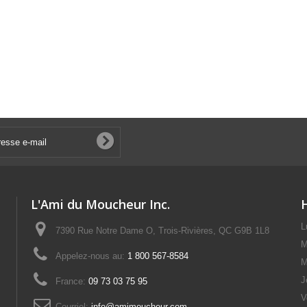
L'Ami du Moucheur Inc.
L
7390 Rue Notre Dame O, Trois-Rivières, QC G9B 1L8
M
Appelez-nous au:
1 800 567-8584
M
J
France:
09 73 03 75 95
V
Courriel:
info@amimoucheur.com