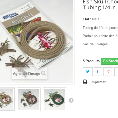
Fish Skull Cho
Tubing 1/4 in
État :
Neuf
Tubing de 1/4 de pouc
Parfait pour faire des 
Sac de 3 verges
5
Produits
En Stock
Agrandir l'image
Imprimer