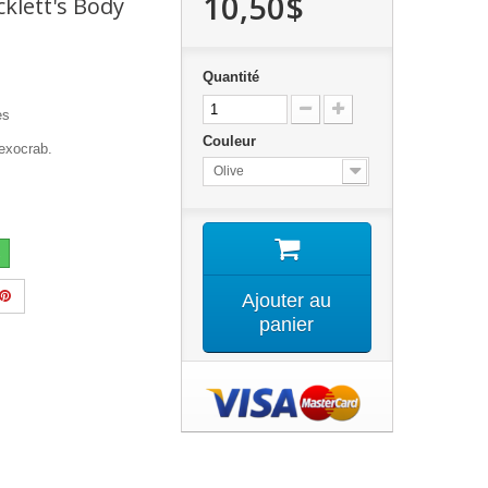
10,50$
cklett's Body
Quantité
es
Couleur
flexocrab.
Olive
Ajouter au
panier