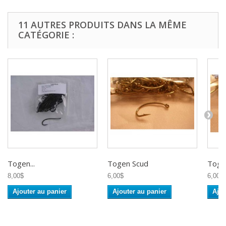
11 AUTRES PRODUITS DANS LA MÊME
CATÉGORIE :
Togen...
Togen Scud
Toge
8,00$
6,00$
6,00$
Ajouter au panier
Ajouter au panier
Ajou