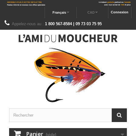
Connexion
Français
CAD
Appelez-nous au :
1 800 567-8584 | 09 73 03 75 95
Panier
(vide)