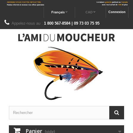
Connexion
Français
CAD
Appelez-nous au :
1 800 567-8584 | 09 73 03 75 95
Panier
(vide)