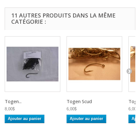
11 AUTRES PRODUITS DANS LA MÊME
CATÉGORIE :
Togen...
Togen Scud
Toge
8,00$
6,00$
6,00$
Ajouter au panier
Ajouter au panier
Ajou