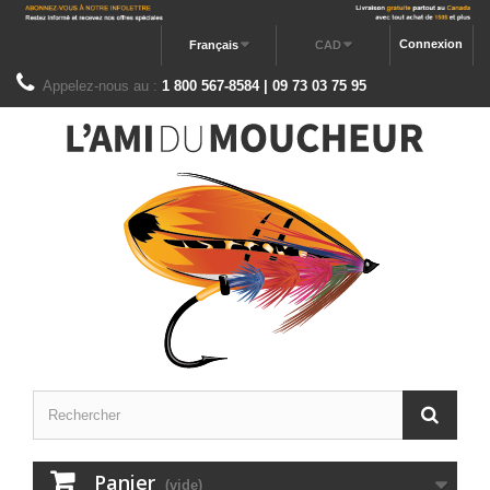
Connexion
Français
CAD
Appelez-nous au :
1 800 567-8584 | 09 73 03 75 95
Panier
(vide)