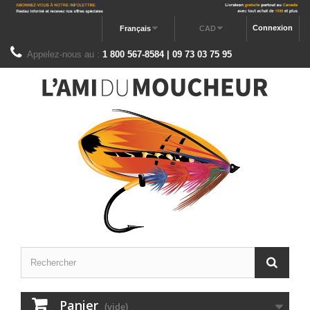
Connexion
Français
CAD
Appelez-nous au :
1 800 567-8584 | 09 73 03 75 95
Panier
(vide)