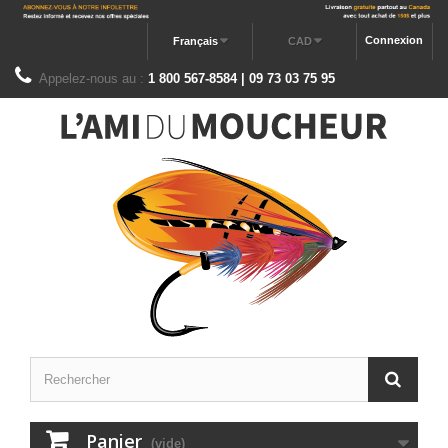
Connexion
Français
CAD
Appelez-nous au :
1 800 567-8584 | 09 73 03 75 95
Panier
(vide)