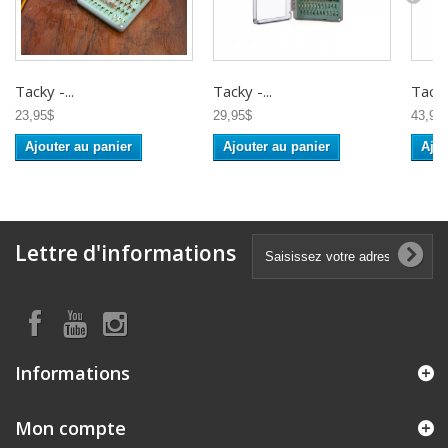
Tacky -...
Tacky -...
Tacky.
23,95$
29,95$
43,95
Ajouter au panier
Ajouter au panier
Ajou
Lettre d'informations
Informations
Mon compte