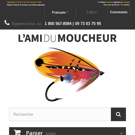
Connexion
Français
CAD
Appelez-nous au :
1 800 567-8584 | 09 73 03 75 95
Panier
(vide)