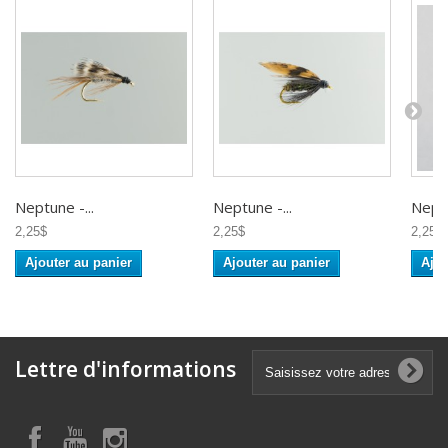
Neptune -...
Neptune -...
Neptu
2,25$
2,25$
2,25$
Ajouter au panier
Ajouter au panier
Ajou
Lettre d'informations