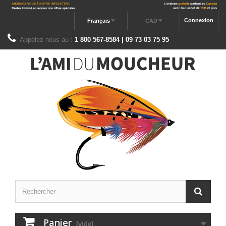
Connexion
Français
CAD
Appelez-nous au :
1 800 567-8584 | 09 73 03 75 95
Panier
(vide)