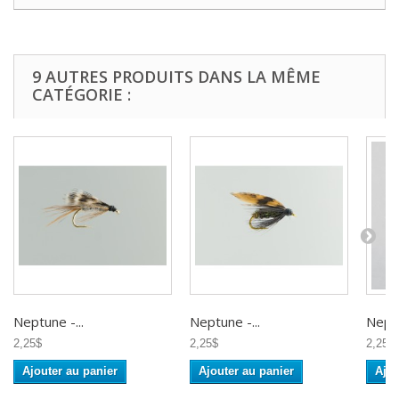
9 AUTRES PRODUITS DANS LA MÊME
CATÉGORIE :
Neptune -...
Neptune -...
Neptu
2,25$
2,25$
2,25$
Ajouter au panier
Ajouter au panier
Ajou