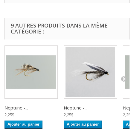
9 AUTRES PRODUITS DANS LA MÊME
CATÉGORIE :
Neptune -...
Neptune -...
Neptu
2,25$
2,25$
2,25$
Ajouter au panier
Ajouter au panier
Ajou