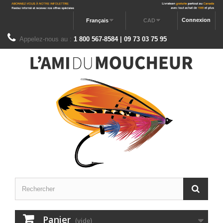
Connexion
Français
CAD
Appelez-nous au :
1 800 567-8584 | 09 73 03 75 95
Panier
(vide)