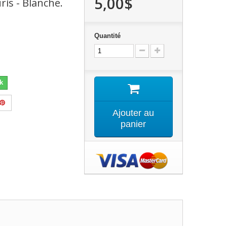
5,00$
is - Blanche.
Quantité
k
Ajouter au
panier