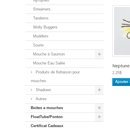
Nymphes.
Streamers.
Tandems.
Wolly Buggers
Muddlers
Souris
Mouche à Saumon
Mouche Eau Salée
Neptune -
Produits de flottaison pour
2,25$
mouches.
Ajouter 
Shadows
Autres
Boites a mouches
FloatTube/Ponton
Certificat Cadeaux