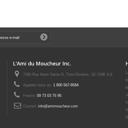
L'Ami du Moucheur Inc.
L
7390 Rue Notre Dame O, Trois-Rivières, QC G9B 1L8
M
Appelez-nous au:
1 800 567-8584
M
J
France:
09 73 03 75 95
V
Courriel:
info@amimoucheur.com
S
D