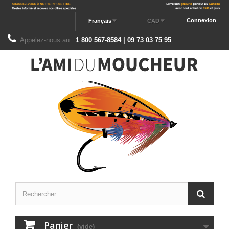
Connexion
Français
CAD
Appelez-nous au :
1 800 567-8584 | 09 73 03 75 95
Panier
(vide)