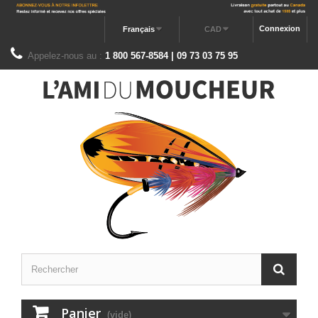
Connexion
Français
CAD
Appelez-nous au :
1 800 567-8584 | 09 73 03 75 95
Panier
(vide)