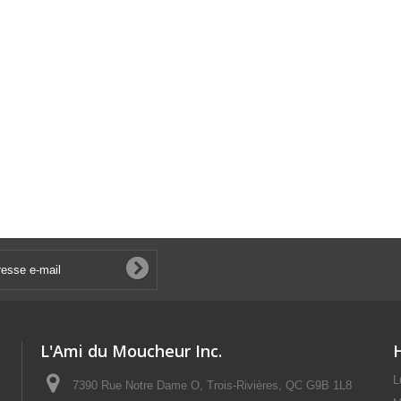
L'Ami du Moucheur Inc.
L
7390 Rue Notre Dame O, Trois-Rivières, QC G9B 1L8