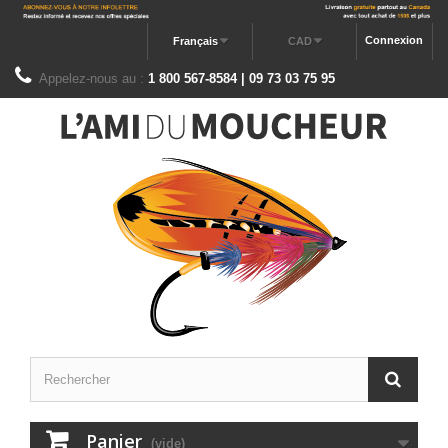
Connexion
Français
CAD
Appelez-nous au :
1 800 567-8584 | 09 73 03 75 95
Panier
(vide)