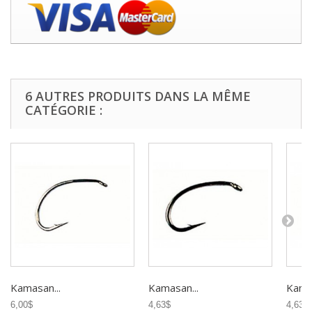
6 AUTRES PRODUITS DANS LA MÊME
CATÉGORIE :
Kamasan...
Kamasan...
Kamas
6,00$
4,63$
4,63$