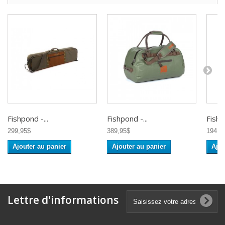
Fishpond -...
Fishpond -...
Fishp
299,95$
389,95$
194,9
Ajouter au panier
Ajouter au panier
Ajou
Lettre d'informations