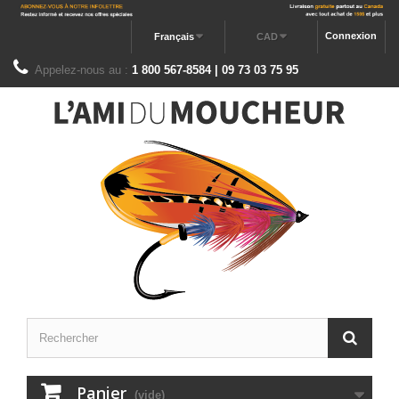
Connexion
Français
CAD
Appelez-nous au :
1 800 567-8584 | 09 73 03 75 95
Panier
(vide)