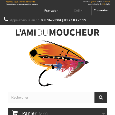
Connexion
Français
CAD
Appelez-nous au :
1 800 567-8584 | 09 73 03 75 95
Panier
(vide)