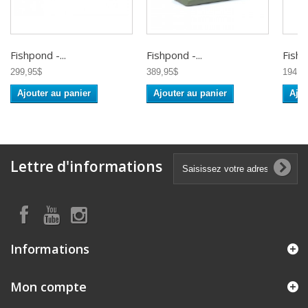
Fishpond -...
Fishpond -...
Fishp
299,95$
389,95$
194,9
Ajouter au panier
Ajouter au panier
Ajou
Lettre d'informations
Informations
Mon compte