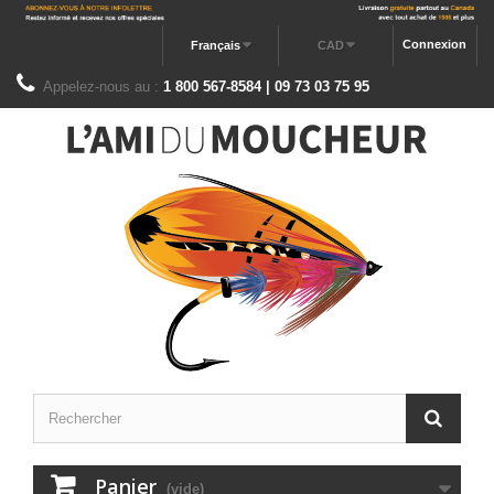
Connexion
Français
CAD
Appelez-nous au :
1 800 567-8584 | 09 73 03 75 95
Panier
(vide)