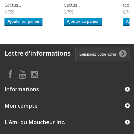
Cactus...
Cactus...
Ice...
6,75$
6,75$
6,75$
Ajouter au panier
Ajouter au panier
Ajou
Lettre d'informations
Informations
Mon compte
L'Ami du Moucheur Inc.