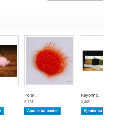
Polar...
Rayonne...
6,75$
0,40$
r
Ajouter au panier
Ajouter au panier