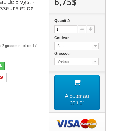
6,75$
Sac de 3 vgs. -
osseurs et de
Quantité
Couleur
 2 grosseurs et de 17
Bleu
Grosseur
Médium
k
Ajouter au
panier