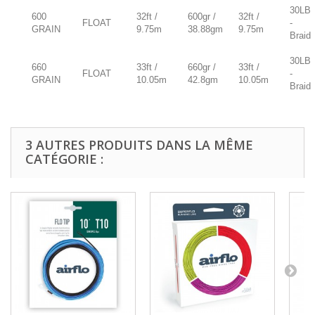
30LB
600
32ft /
600gr /
32ft /
FLOAT
-
GRAIN
9.75m
38.88gm
9.75m
Braid
30LB
660
33ft /
660gr /
33ft /
FLOAT
-
GRAIN
10.05m
42.8gm
10.05m
Braid
3 AUTRES PRODUITS DANS LA MÊME
CATÉGORIE :