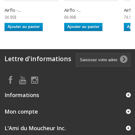
Airflo -...
Airflo -...
Airflo 
34,95$
69,99$
74,95
Ajouter au panier
Ajouter au panier
Ajou
Lettre d'informations
Informations
Mon compte
L'Ami du Moucheur Inc.