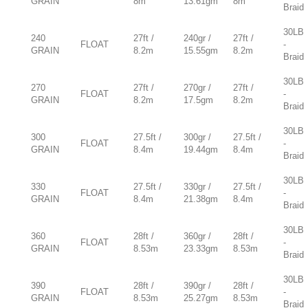
GRAIN
8m
13.61gm
8m
Braid
30LB
240
27ft /
240gr /
27ft /
FLOAT
-
GRAIN
8.2m
15.55gm
8.2m
Braid
30LB
270
27ft /
270gr /
27ft /
FLOAT
-
GRAIN
8.2m
17.5gm
8.2m
Braid
30LB
300
27.5ft /
300gr /
27.5ft /
FLOAT
-
GRAIN
8.4m
19.44gm
8.4m
Braid
30LB
330
27.5ft /
330gr /
27.5ft /
FLOAT
-
GRAIN
8.4m
21.38gm
8.4m
Braid
30LB
360
28ft /
360gr /
28ft /
FLOAT
-
GRAIN
8.53m
23.33gm
8.53m
Braid
30LB
390
28ft /
390gr /
28ft /
FLOAT
-
GRAIN
8.53m
25.27gm
8.53m
Braid