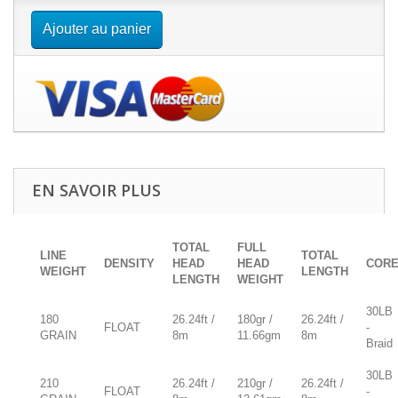
Ajouter au panier
EN SAVOIR PLUS
TOTAL
FULL
LINE
TOTAL
DENSITY
HEAD
HEAD
COR
WEIGHT
LENGTH
LENGTH
WEIGHT
30LB
180
26.24ft /
180gr /
26.24ft /
FLOAT
-
GRAIN
8m
11.66gm
8m
Braid
30LB
210
26.24ft /
210gr /
26.24ft /
FLOAT
-