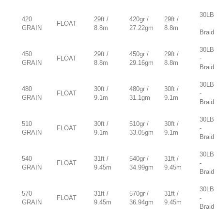
30LB
420
29ft /
420gr /
29ft /
FLOAT
-
GRAIN
8.8m
27.22gm
8.8m
Braid
30LB
450
29ft /
450gr /
29ft /
FLOAT
-
GRAIN
8.8m
29.16gm
8.8m
Braid
30LB
480
30ft /
480gr /
30ft /
FLOAT
-
GRAIN
9.1m
31.1gm
9.1m
Braid
30LB
510
30ft /
510gr /
30ft /
FLOAT
-
GRAIN
9.1m
33.05gm
9.1m
Braid
30LB
540
31ft /
540gr /
31ft /
FLOAT
-
GRAIN
9.45m
34.99gm
9.45m
Braid
30LB
570
31ft /
570gr /
31ft /
FLOAT
-
GRAIN
9.45m
36.94gm
9.45m
Braid