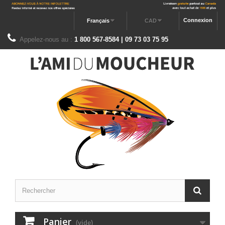
Connexion
Français
CAD
Appelez-nous au :
1 800 567-8584 | 09 73 03 75 95
Panier
(vide)