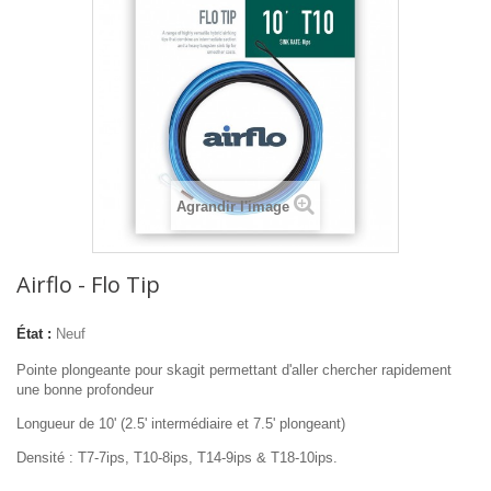
Agrandir l'image
Airflo - Flo Tip
État :
Neuf
Pointe plongeante pour skagit permettant d'aller chercher rapidement
une bonne profondeur
Longueur de 10' (2.5' intermédiaire et 7.5' plongeant)
Densité :
T7
-7ips,
T10
-8ips,
T14
-9ips &
T18
-10ips.