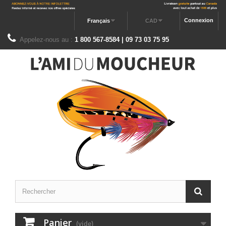
Connexion
Français
CAD
Appelez-nous au :
1 800 567-8584 | 09 73 03 75 95
Panier
(vide)