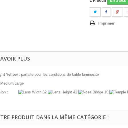
1
Produit
En Stock
Imprimer
SAVOIR PLUS
ght Yellow
: parfaite pour les conditions de faible luminosité
 : Medium/Large
nsion :
62
42
16
UTRE PRODUIT DANS LA MÊME CATÉGORIE :