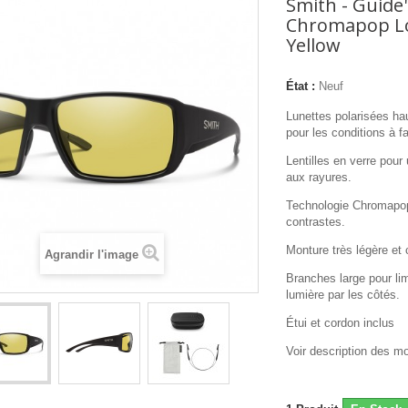
Smith - Guide'
Chromapop Lo
Yellow
État :
Neuf
Lunettes polarisées ha
pour les conditions à f
Lentilles en verre pour
aux rayures.
Technologie Chromapop
contrastes.
Monture très légère et 
Agrandir l'image
Branches large pour lim
lumière par les côtés.
Étui et cordon inclus
Voir description des m