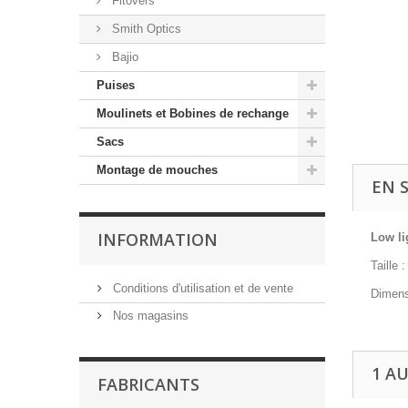
Fitovers
Smith Optics
Bajio
Puises
Moulinets et Bobines de rechange
Sacs
Montage de mouches
EN 
INFORMATION
Low li
Taille
Conditions d'utilisation et de vente
Dime
Nos magasins
1 A
FABRICANTS