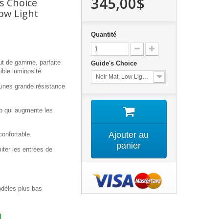
345,00$
s Choice
w Light
Quantité
ut de gamme, parfaite
Guide's Choice
aible luminosité
Noir Mat, Low Light Yellow
 unes grande résistance
 qui augmente les
Ajouter au
confortable.
panier
iter les entrées de
odèles plus bas