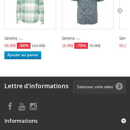
Simms -...
Simms -...
Simms
-50%
-75%
59,98$
119,95$
19,99$
79,95$
55,97
Ajouter au panier
Lettre d'informations
Informations