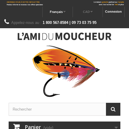
Connexion
Français
CAD
Appelez-nous au :
1 800 567-8584 | 09 73 03 75 95
Panier
(vide)