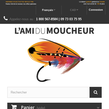
Connexion
Français
CAD
Appelez-nous au :
1 800 567-8584 | 09 73 03 75 95
Panier
(vide)