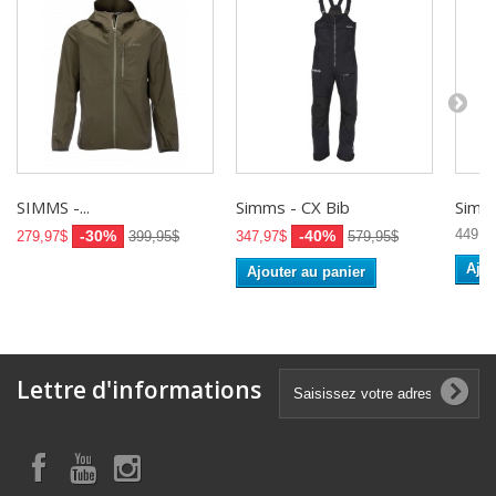
SIMMS -...
Simms - CX Bib
Simms
449,9
-30%
-40%
279,97$
399,95$
347,97$
579,95$
Ajou
Ajouter au panier
Lettre d'informations