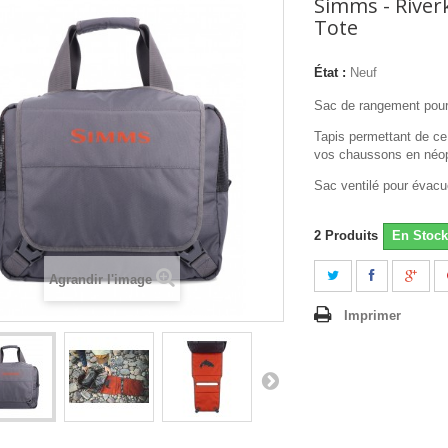
Simms - River
Tote
État :
Neuf
Sac de rangement pour
Tapis permettant de ce
vos chaussons en néo
Sac ventilé pour évacu
2
Produits
En Stock
Agrandir l'image
Imprimer