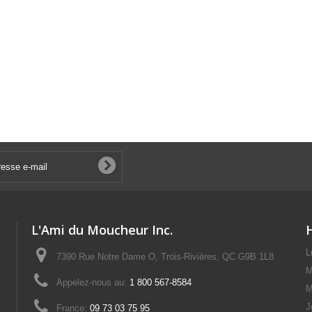
L'Ami du Moucheur Inc.
L
7390 Rue Notre Dame O, Trois-Rivières, QC G9B 1L8
M
Appelez-nous au:
1 800 567-8584
M
J
France:
09 73 03 75 95