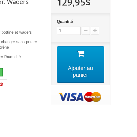
129,95$
kit Waders
Quantité
 bottine et waders
 changer sans percer
prène
er l'humidité.
Ajouter au
panier