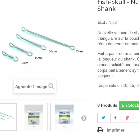
Fish-Skull - N
Shank
État :
Neuf
Nouvelle version de sh
triangulaire sur la bouc
l'étau de serrer de man
Fait à partir de trois br
la longueur du shank. 
grande solidité une foi
corps parfaitement sym
longueur.
Disponible en 10, 15, 
Agrandir l'image
8
Produits
En Stock
Imprimer