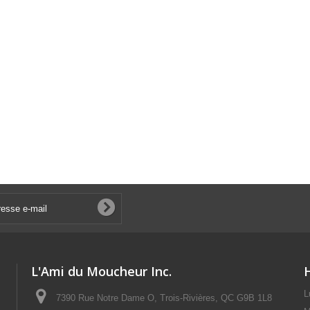
L'Ami du Moucheur Inc.
L
7390 Rue Notre Dame O, Trois-Rivières, QC G9B 1L8