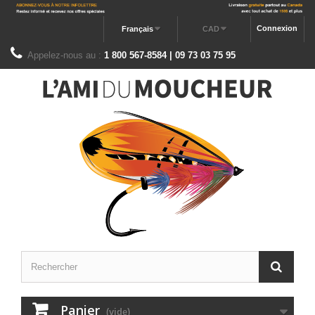
Connexion
Français
CAD
Appelez-nous au :
1 800 567-8584 | 09 73 03 75 95
Panier
(vide)