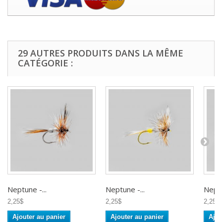
29 AUTRES PRODUITS DANS LA MÊME
CATÉGORIE :
Neptune -...
Neptune -...
Neptu
2,25$
2,25$
2,25$
Ajouter au panier
Ajouter au panier
Ajou