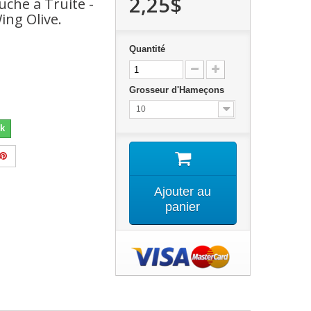
2,25$
che a Truite -
ing Olive.
Quantité
Grosseur d'Hameçons
10
k
Ajouter au
panier