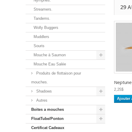
Nymphes.
29 
Streamers.
Tandems.
Wolly Buggers
Muddlers
Souris
Mouche à Saumon
Mouche Eau Salée
Produits de flottaison pour
Neptune -
mouches.
2,25$
Shadows
Ajouter 
Autres
Boites a mouches
FloatTube/Ponton
Certificat Cadeaux