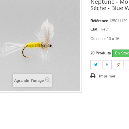
Neptune - Mou
Sèche - Blue W
Référence
135011129
État :
Neuf
Grosseur 10 a 16.
20
Produits
En Stoc
Imprimer
Agrandir l'image