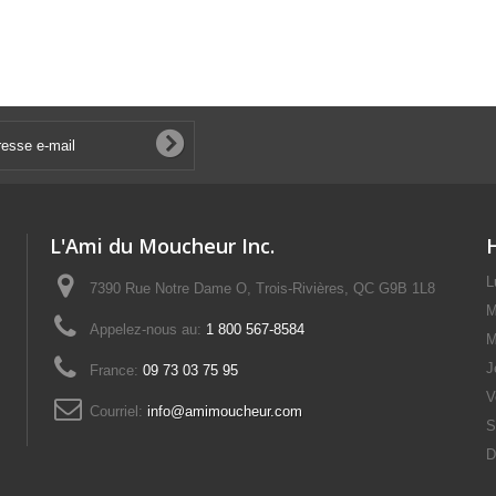
L'Ami du Moucheur Inc.
L
7390 Rue Notre Dame O, Trois-Rivières, QC G9B 1L8
M
Appelez-nous au:
1 800 567-8584
M
J
France:
09 73 03 75 95
V
Courriel:
info@amimoucheur.com
S
D