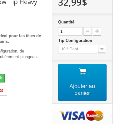
32,99$
Mow Tip Heavy
Quantité
idéal pour les têtes de
Tip Configuration
ains.
10 ft Float
figuration, de
entièrement plongeant
k
Ajouter au
panier