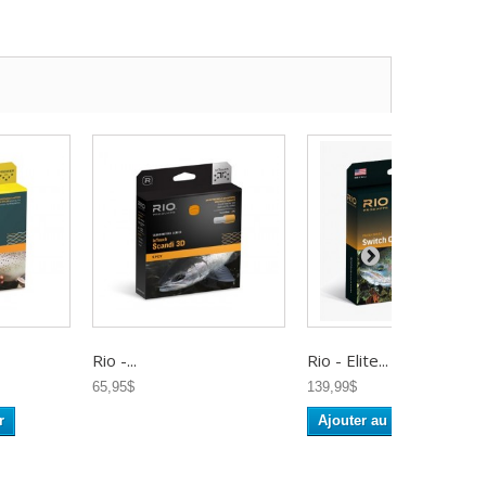
Rio -...
Rio - Elite...
65,95$
139,99$
r
Ajouter au panier