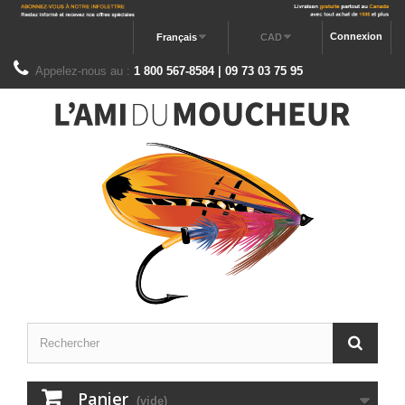
Connexion
Français
CAD
Appelez-nous au :
1 800 567-8584 | 09 73 03 75 95
Panier
(vide)