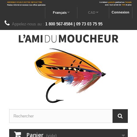
Connexion
Français
CAD
Appelez-nous au :
1 800 567-8584 | 09 73 03 75 95
Panier
(vide)